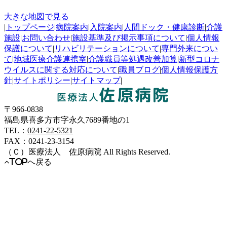
大きな地図で見る
|
トップページ
|
病院案内
|
入院案内
|
人間ドック・健康診断
|
介護
施設
|
お問い合わせ
|
施設基準及び掲示事項について
|
個人情報
保護について
|
リハビリテーションについて
|
専門外来につい
て
|
地域医療介護連携室
|
介護職員等処遇改善加算
|
新型コロナ
ウイルスに関する対応について
|
職員ブログ
|
個人情報保護方
針
|
サイトポリシー
|
サイトマップ
|
佐原病院
医療法人
〒966-0838
福島県喜多方市字永久7689番地の1
TEL：
0241-22-5321
FAX：0241-23-3154
（Ｃ）
医療法人 佐原病院
All Rights Reserved.
TOPへ戻る