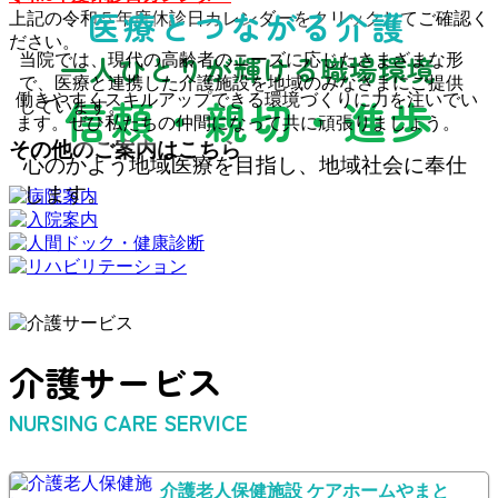
医療とつながる介護
上記の令和５年度休診日カレンダーをクリックしてご確認く
ださい。
一人ひとりが輝ける職場環境
当院では、現代の高齢者のニーズに応じたさまざまな形
で、医療と連携した介護施設を地域のみなさまにご提供
信頼・親切・進歩
働きやすくスキルアップできる環境づくりに力を注いでい
しています。
ます。ぜひ私たちの仲間になって共に頑張りましょう。
その他のご案内はこちら
心のかよう地域医療を目指し、地域社会に奉仕
します。
介護サービス
NURSING CARE SERVICE
介護老人保健施設 ケアホームやまと