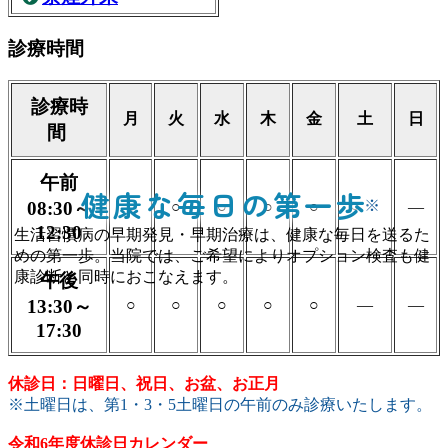
診療時間
診療時
月
火
水
木
金
土
日
間
午前
健康な毎日の第一歩
○
※
08:30～
○
○
○
○
○
―
12:30
生活習慣病の早期発見・早期治療は、健康な毎日を送るた
めの第一歩。当院では、ご希望によりオプション検査も健
康診断と同時におこなえます。
午後
13:30～
○
○
○
○
○
―
―
17:30
休診日：日曜日、祝日、お盆、お正月
※土曜日は、第1・3・5土曜日の午前のみ診療いたします。
令和6年度休診日カレンダー